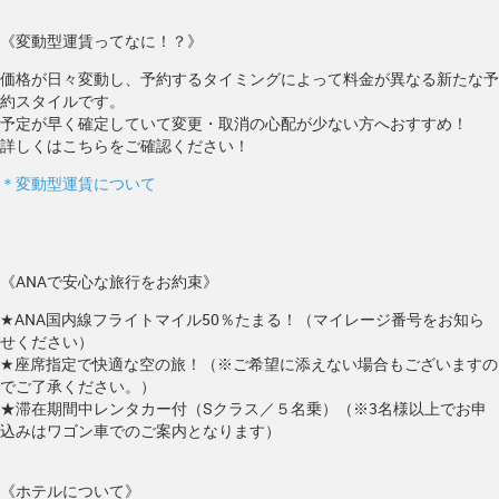
《変動型運賃ってなに！？》
価格が日々変動し、予約するタイミングによって料金が異なる新たな予
約スタイルです。
予定が早く確定していて変更・取消の心配が少ない方へおすすめ！
詳しくはこちらをご確認ください！
＊変動型運賃について
《ANAで安心な旅行をお約束》
★ANA国内線フライトマイル50％たまる！（マイレージ番号をお知ら
せください）
★座席指定で快適な空の旅！（※ご希望に添えない場合もございますの
でご了承ください。）
★滞在期間中レンタカー付（Sクラス／５名乗）（※3名様以上でお申
込みはワゴン車でのご案内となります）
《ホテルについて》