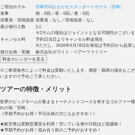
ご宿泊ホテル
宮崎市内おまかせスタンダードホテル（宮崎）
食事
朝：0回／昼：0回／夜：0回
添乗員・現地係員
添乗員：なし／現地係員：なし
最少催行人数
2人
※2サムの場合はジョイントとなる可能性がござい
キャンセル料
予約日当日よりキャンセル料金発生
※ただし、2026年5月18日出発迄は予約日から起算し
旅行企画・実施
株式会社ホワイト・ベアーファミリー
※ご希望条件によって料金は変動いたします。満室・満席の場合もござ
いますので予めご了承ください。
ツアーの特徴・メリット
世界のビッグネームが集まるトーナメントコースを有するゴルファー憧
れの地「宮崎」
《早期予約がお得！平日出発の方にもおすすめ！》
★航空券は変動型運賃を利用！空いている便や日程ほど低価格！
★早期予約がお得！混み合う前のご予約がおすすめ！