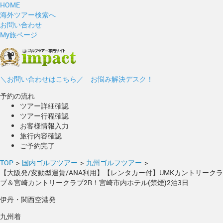
HOME
海外ツアー検索へ
お問い合わせ
My旅ページ
＼お問い合わせはこちら／ お悩み解決デスク！
予約の流れ
ツアー詳細確認
ツアー行程確認
お客様情報入力
旅行内容確認
ご予約完了
TOP
>
国内ゴルフツアー
>
九州ゴルフツアー
>
【大阪発/変動型運賃/ANA利用】【レンタカー付】UMKカントリークラ
ブ＆宮崎カントリークラブ2R！宮崎市内ホテル(禁煙)2泊3日
伊丹・関西空港発
九州着