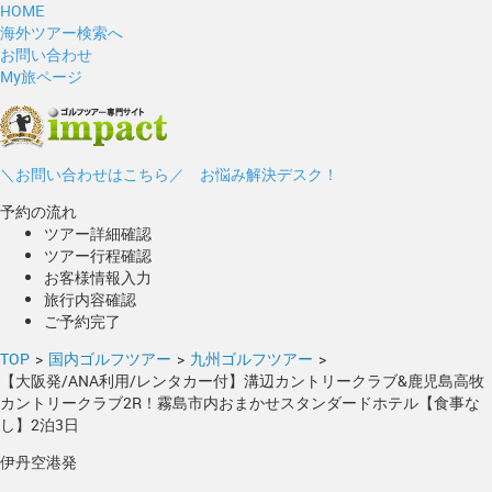
HOME
海外ツアー検索へ
お問い合わせ
My旅ページ
＼お問い合わせはこちら／ お悩み解決デスク！
予約の流れ
ツアー詳細確認
ツアー行程確認
お客様情報入力
旅行内容確認
ご予約完了
TOP
>
国内ゴルフツアー
>
九州ゴルフツアー
>
【大阪発/ANA利用/レンタカー付】溝辺カントリークラブ&鹿児島高牧
カントリークラブ2R！霧島市内おまかせスタンダードホテル【食事な
し】2泊3日
伊丹空港発