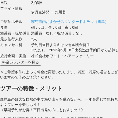
日程
2泊3日
フライト情報
伊丹空港発 → 九州着
ご宿泊ホテル
霧島市内おまかせスタンダードホテル（霧島）
食事
朝：0回／昼：0回／夜：0回
添乗員・現地係員
添乗員：なし／現地係員：なし
最少催行人数
2人
キャンセル料
予約日当日よりキャンセル料金発生
※ただし、2026年5月18日出発迄は予約日から起算し
旅行企画・実施
株式会社ホワイト・ベアーファミリー
※ご希望条件によって料金は変動いたします。満室・満席の場合もござ
いますので予めご了承ください。
ツアーの特徴・メリット
鹿児島の雄大な自然の中で海や山々を眺めながら、一年を通じて気持ち
よくプレーを楽しもう！
《早期予約がお得！平日出発の方にもおすすめ！》