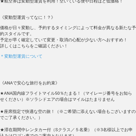
★航空券は変動型運賃を利用！空いている便や日程ほど低価格！
《変動型運賃ってなに！？》
価格が日々変動し、予約するタイミングによって料金が異なる新たな予
約スタイルです。
予定が早く確定していて変更・取消の心配が少ない方へおすすめ！
詳しくはこちらをご確認ください！
＊変動型運賃について
《ANAで安心な旅行をお約束》
★ANA国内線フライトマイル50％たまる！（マイレージ番号をお知ら
せください）※ソラシドエアの場合はマイルはたまりません
★座席指定で快適な空の旅！（※ご希望に添えない場合もございますの
でご了承ください。）
★滞在期間中レンタカー付（Sクラス／５名乗）（※3名様以上でお申
込みはワゴン車でのご案内となります）