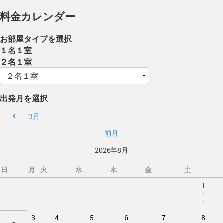
料金カレンダー
お部屋タイプを選択
１名１室
２名１室
出発月を選択
3月
前月
2026年8月
日
月
火
水
木
金
土
1
-
-
3
4
5
6
7
8