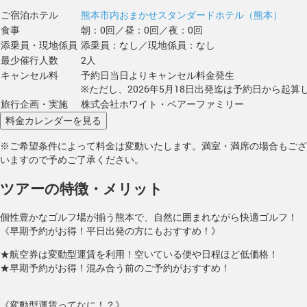
ご宿泊ホテル
熊本市内おまかせスタンダードホテル（熊本）
食事
朝：0回／昼：0回／夜：0回
添乗員・現地係員
添乗員：なし／現地係員：なし
最少催行人数
2人
キャンセル料
予約日当日よりキャンセル料金発生
※ただし、2026年5月18日出発迄は予約日から起算し
旅行企画・実施
株式会社ホワイト・ベアーファミリー
※ご希望条件によって料金は変動いたします。満室・満席の場合もござ
いますので予めご了承ください。
ツアーの特徴・メリット
個性豊かなゴルフ場が揃う熊本で、自然に囲まれながら快適ゴルフ！
《早期予約がお得！平日出発の方にもおすすめ！》
★航空券は変動型運賃を利用！空いている便や日程ほど低価格！
★早期予約がお得！混み合う前のご予約がおすすめ！
《変動型運賃ってなに！？》