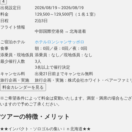
4
出発設定日
2026/08/19～2026/08/19
料金
129,500～129,500円（１名１室）
日程
2泊3日
フライト情報
中部国際空港発 → 北海道着
ご宿泊ホテル
ホテルロンシャンサッポロ
食事
朝：0回／昼：0回／夜：0回
添乗員・現地係員
添乗員：なし／現地係員：なし
最少催行人数
3人
3名以上で催行決定
キャンセル料
出発21日前までキャンセル無料
旅行企画・実施
旅行企画・実施：株式会社ホワイト・ベアーファミ
※ご希望条件によって料金は変動いたします。満室・満席の場合もござ
いますので予めご了承ください。
ツアーの特徴・メリット
★★インパクト・ソロゴルの集いｉｎ北海道★★