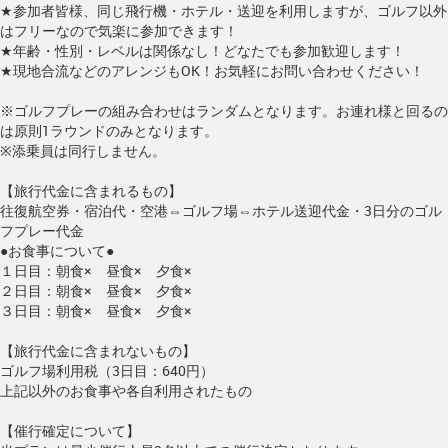
★参加者皆様、同じ飛行機・ホテル・送迎を利用しますが、ゴルフ以外
はフリーなので気楽に参加できます！
★年齢・性別・レベルは関係なし！どなたでも参加歓迎します！
★現地合流などのアレンジもOK！お気軽にお問い合わせください！
※ゴルフプレーの組み合わせはランダムとなります。お連れ様と回るの
は原則1ラウンドのみとなります。
※添乗員は同行しません。
【旅行代金に含まれるもの】
往復航空券・宿泊代・空港⇔ゴルフ場⇔ホテル送迎代金・3日分のゴル
フプレー代金
●お食事について●
１日目：朝食× 昼食× 夕食×
２日目：朝食× 昼食× 夕食×
３日目：朝食× 昼食× 夕食×
【旅行代金に含まれないもの】
ゴルフ場利用税（3日目：640円）
上記以外のお食事や各自利用されたもの
【催行確定について】