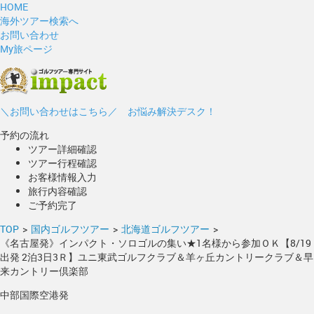
HOME
海外ツアー検索へ
お問い合わせ
My旅ページ
＼お問い合わせはこちら／ お悩み解決デスク！
予約の流れ
ツアー詳細確認
ツアー行程確認
お客様情報入力
旅行内容確認
ご予約完了
TOP
>
国内ゴルフツアー
>
北海道ゴルフツアー
>
《名古屋発》インパクト・ソロゴルの集い★1名様から参加ＯＫ【8/19
出発 2泊3日3Ｒ】ユニ東武ゴルフクラブ＆羊ヶ丘カントリークラブ＆早
来カントリー倶楽部
中部国際空港発