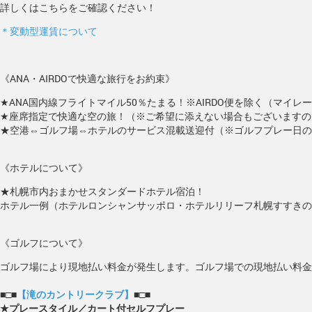
詳しくはこちらをご確認ください！
＊変動型運賃について
《ANA・AIRDOで快適な旅行をお約束》
★ANA国内線フライトマイル50％たまる！※AIRDO便を除く（マイ
★座席指定で快適な空の旅！（※ご希望に添えない場合もございますの
★空港⇔ゴルフ場⇔ホテルのサービス混載送迎付（※ゴルフプレー日の
《ホテルについて》
★札幌市内おまかせスタンダードホテル宿泊！
ホテル一例（ホテルロンシャンサッポロ・ホテルリリーフ札幌すすきの
《ゴルフについて》
ゴルフ場により現地払い料金が発生します。ゴルフ場での現地払い料金
■□■
【滝のカントリークラブ】
■□■
★プレースタイル／カート付セルフプレー