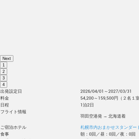
Next
1
2
3
4
出発設定日
2026/04/01～2027/03/31
料金
54,200～159,500円（２名１
日程
1泊2日
フライト情報
羽田空港発 → 北海道着
ご宿泊ホテル
札幌市内おまかせスタンダー
食事
朝：0回／昼：0回／夜：0回