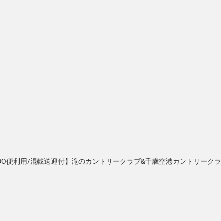
IRDO便利用/混載送迎付】滝のカントリークラブ&千歳空港カントリークラ