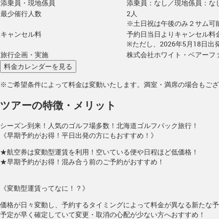
添乗員・現地係員
添乗員：なし／現地係員：な
最少催行人数
2人
※土日祝は午後のみ２サム可
キャンセル料
予約日当日よりキャンセル料
※ただし、2026年5月18日
旅行企画・実施
株式会社ホワイト・ベアーフ
※ご希望条件によって料金は変動いたします。満室・満席の場合もござ
ツアーの特徴・メリット
シーズン到来！人気のゴルフ場多数！北海道ゴルフパック旅行！
《早期予約がお得！平日出発の方にもおすすめ！》
★航空券は変動型運賃を利用！空いている便や日程ほど低価格！
★早期予約がお得！混み合う前のご予約がおすすめ！
《変動型運賃ってなに！？》
価格が日々変動し、予約するタイミングによって料金が異なる新たな予
予定が早く確定していて変更・取消の心配が少ない方へおすすめ！