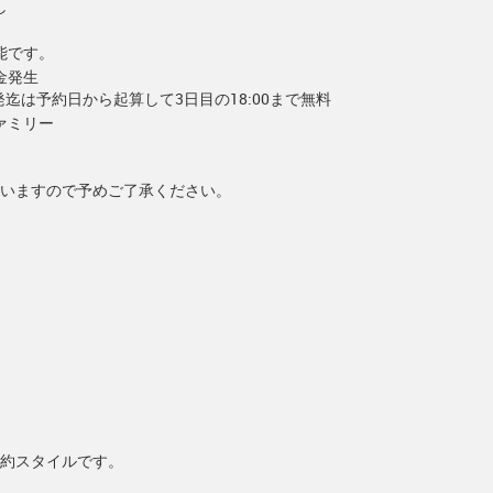
し
能です。
金発生
出発迄は予約日から起算して3日目の18:00まで無料
ァミリー
いますので予めご了承ください。
約スタイルです。