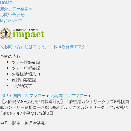
HOME
海外ツアー検索へ
お問い合わせ
My旅ページ
＼お問い合わせはこちら／ お悩み解決デスク！
予約の流れ
ツアー詳細確認
ツアー行程確認
お客様情報入力
旅行内容確認
ご予約完了
TOP
>
国内ゴルフツアー
>
北海道ゴルフツアー
>
【大阪発/ANA便利用/混載送迎付】千歳空港カントリークラブ&札幌国
際カントリー島松コース&北海道ブルックスカントリークラブ3R/札幌
市内ホテル/食事なし/2泊3日
伊丹・関空・神戸空港発