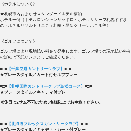
《ホテルについて》
★札幌市内おまかせスタンダードホテル宿泊！
ホテル一例（ホテルロンシャンサッポロ・ホテルリリーフ札幌すすき
の・ホテルリソルトリニティ札幌・琴似グリーンホテル等）
《ゴルフについて》
ゴルフ場により現地払い料金が発生します。ゴルフ場での現地払い料金
の詳細は下記リンクよりご確認ください。
■□■
【千歳空港カントリークラブ】
■□■
★プレースタイル／カート付セルフプレー
■□■
【札幌国際カントリークラブ島松コース】
■□■
★プレースタイル／キャディ付プレー
※休日は2サム不可のため3名様以上でお申込ください。
■□■
【北海道ブルックスカントリークラブ】
■□■
★プレースタイル／キャディ・カート付プレー