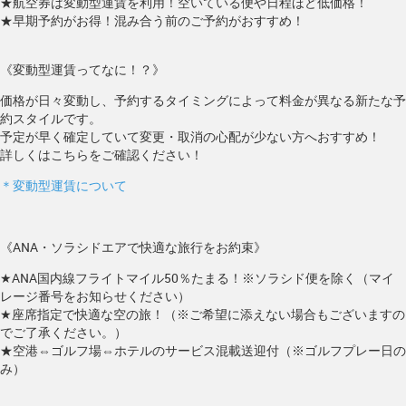
★航空券は変動型運賃を利用！空いている便や日程ほど低価格！
★早期予約がお得！混み合う前のご予約がおすすめ！
《変動型運賃ってなに！？》
価格が日々変動し、予約するタイミングによって料金が異なる新たな予
約スタイルです。
予定が早く確定していて変更・取消の心配が少ない方へおすすめ！
詳しくはこちらをご確認ください！
＊変動型運賃について
《ANA・ソラシドエアで快適な旅行をお約束》
★ANA国内線フライトマイル50％たまる！※ソラシド便を除く（マイ
レージ番号をお知らせください）
★座席指定で快適な空の旅！（※ご希望に添えない場合もございますの
でご了承ください。）
★空港⇔ゴルフ場⇔ホテルのサービス混載送迎付（※ゴルフプレー日の
み）