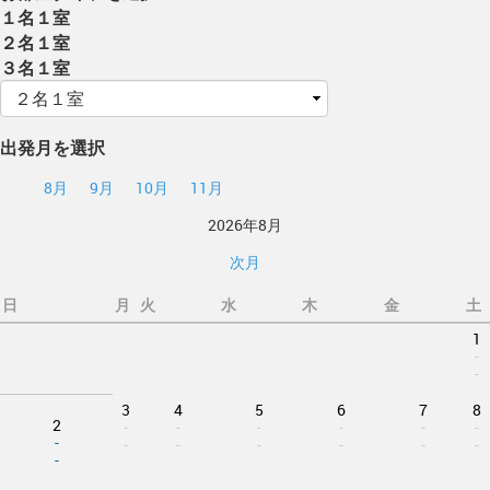
１名１室
２名１室
３名１室
出発月を選択
8月
9月
10月
11月
2026年8月
次月
日
月
火
水
木
金
土
1
-
-
3
4
5
6
7
8
2
-
-
-
-
-
-
-
-
-
-
-
-
-
-