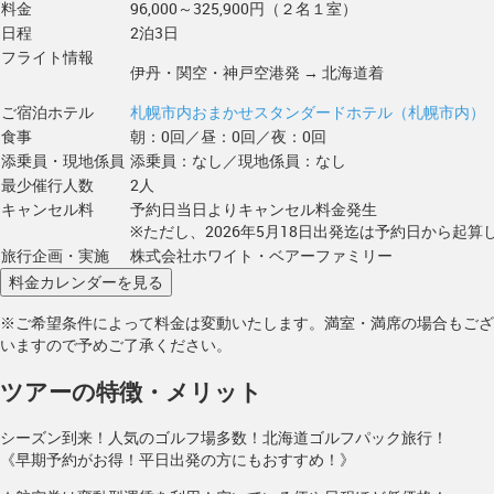
料金
96,000～325,900円（２名１室）
日程
2泊3日
フライト情報
伊丹・関空・神戸空港発 → 北海道着
ご宿泊ホテル
札幌市内おまかせスタンダードホテル（札幌市内）
食事
朝：0回／昼：0回／夜：0回
添乗員・現地係員
添乗員：なし／現地係員：なし
最少催行人数
2人
キャンセル料
予約日当日よりキャンセル料金発生
※ただし、2026年5月18日出発迄は予約日から起算し
旅行企画・実施
株式会社ホワイト・ベアーファミリー
※ご希望条件によって料金は変動いたします。満室・満席の場合もござ
いますので予めご了承ください。
ツアーの特徴・メリット
シーズン到来！人気のゴルフ場多数！北海道ゴルフパック旅行！
《早期予約がお得！平日出発の方にもおすすめ！》