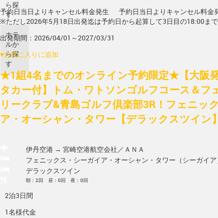
ら探
予約日当日よりキャンセル料金発生
予約日当日よりキャンセル料金
す
※ただし2026年5月18日出発迄は予約日から起算して3日目の18:00ま
ホテ
出発期間：2026/04/01～2027/03/31
ルか
ら探
♥
お気に入りに追加
す
★1組4名までのオンライン予約限定★【大阪発/
タカー付】トム・ワトソンゴルフコース＆フ
リークラブ&青島ゴルフ倶楽部3R！フェニッ
ア・オーシャン・タワー【デラックスツイン】
伊丹空港 → 宮崎空港
航空会社／ＡＮＡ
フェニックス・シーガイア・オーシャン・タワー（シーガイア
デラックスツイン
朝：2回 昼：0回 夜：0回
2泊3日間
1名様代金