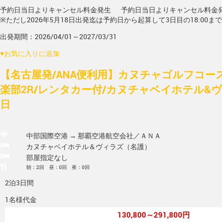
予約日当日よりキャンセル料金発生
予約日当日よりキャンセル料金
※ただし2026年5月18日出発迄は予約日から起算して3日目の18:00ま
出発期間：2026/04/01～2027/03/31
♥
お気に入りに追加
【名古屋発/ANA便利用】カヌチャゴルフコー
楽部2R/レンタカー付/カヌチャベイホテル&ヴィ
日
中部国際空港 → 那覇空港
航空会社／ＡＮＡ
カヌチャベイホテル＆ヴィラズ（名護）
部屋指定なし
朝：2回 昼：0回 夜：0回
2泊3日間
1名様代金
130,800～291,800円