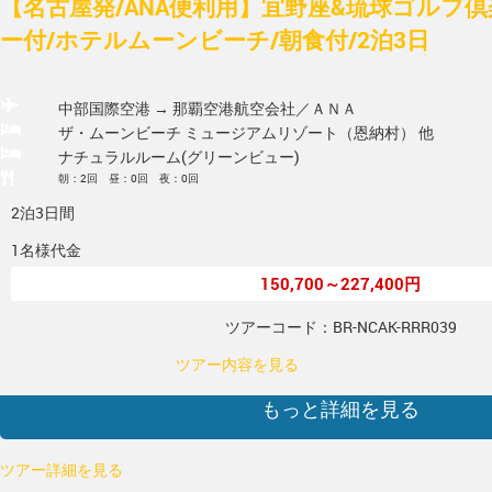
【名古屋発/ANA便利用】宜野座&琉球ゴルフ倶
ー付/ホテルムーンビーチ/朝食付/2泊3日
中部国際空港 → 那覇空港
航空会社／ＡＮＡ
ザ・ムーンビーチ ミュージアムリゾート（恩納村） 他
ナチュラルルーム(グリーンビュー)
朝：2回 昼：0回 夜：0回
2泊3日間
1名様代金
150,700～227,400円
ツアーコード：BR-NCAK-RRR039
ツアー内容を見る
もっと詳細を見る
ツアー詳細を見る