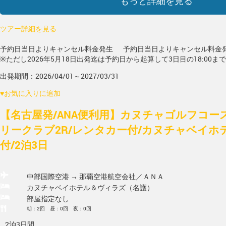
もっと詳細を見る
ツアー詳細を見る
予約日当日よりキャンセル料金発生
予約日当日よりキャンセル料金
※ただし2026年5月18日出発迄は予約日から起算して3日目の18:00ま
出発期間：2026/04/01～2027/03/31
♥
お気に入りに追加
【名古屋発/ANA便利用】カヌチャゴルフコー
リークラブ2R/レンタカー付/カヌチャベイホ
付/2泊3日
中部国際空港 → 那覇空港
航空会社／ＡＮＡ
カヌチャベイホテル＆ヴィラズ（名護）
部屋指定なし
朝：2回 昼：0回 夜：0回
2泊3日間