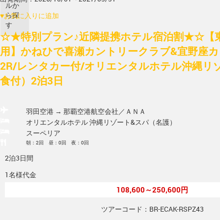
ルか
ら探
♥
お気に入りに追加
す
☆★特別プラン♪近隣提携ホテル宿泊割★☆【東
用】かねひで喜瀬カントリークラブ&宜野座
2R/レンタカー付/オリエンタルホテル沖縄リ
食付）2泊3日
羽田空港 → 那覇空港
航空会社／ＡＮＡ
オリエンタルホテル 沖縄リゾート&スパ（名護）
スーペリア
朝：2回 昼：0回 夜：0回
2泊3日間
1名様代金
108,600～250,600円
ツアーコード：BR-ECAK-RSPZ43