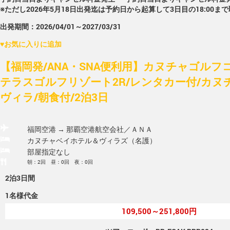
※ただし2026年5月18日出発迄は予約日から起算して3日目の18:00ま
出発期間：2026/04/01～2027/03/31
♥
お気に入りに追加
【福岡発/ANA・SNA便利用】カヌチャゴルフ
テラスゴルフリゾート2R/レンタカー付/カヌ
ヴィラ/朝食付/2泊3日
福岡空港 → 那覇空港
航空会社／ＡＮＡ
カヌチャベイホテル＆ヴィラズ（名護）
部屋指定なし
朝：2回 昼：0回 夜：0回
2泊3日間
1名様代金
109,500～251,800円