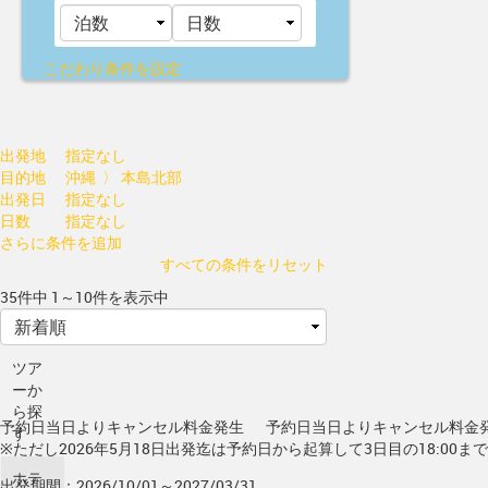
こだわり条件を設定
出発地
指定なし
目的地
沖縄 〉 本島北部
出発日
指定なし
日数
指定なし
さらに条件を追加
すべての条件をリセット
35件中 1～10件を表示中
ツア
ーか
ら探
予約日当日よりキャンセル料金発生
予約日当日よりキャンセル料金
す
※ただし2026年5月18日出発迄は予約日から起算して3日目の18:00ま
ホテ
出発期間：2026/10/01～2027/03/31