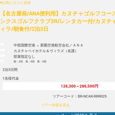
♥
お気に入りに追加
【名古屋発/ANA便利用】カヌチャゴルフコー
ンクスゴルフクラブ2R/レンタカー付/カヌチ
ィラ/朝食付/2泊3日
中部国際空港 → 那覇空港
航空会社／ＡＮＡ
カヌチャベイホテル＆ヴィラズ（名護）
部屋指定なし
朝：2回 昼：0回 夜：0回
2泊3日間
1名様代金
126,300～286,500円
ツアーコード：BR-NCAK-RRR025
ツアー内容を見る