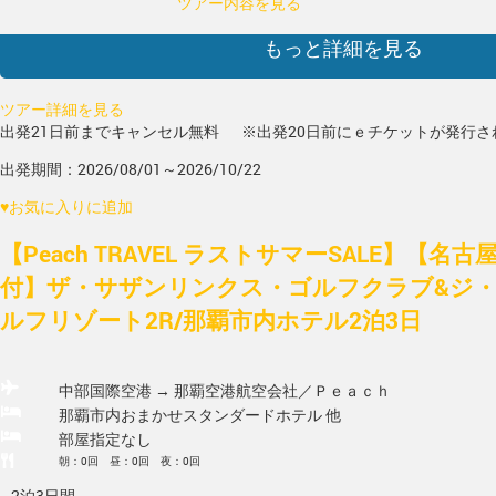
ツアー内容を見る
もっと詳細を見る
ツアー詳細を見る
出発21日前までキャンセル無料
※出発20日前にｅチケットが発行さ
出発期間：2026/08/01～2026/10/22
♥
お気に入りに追加
【Peach TRAVEL ラストサマーSALE】【名
付】ザ・サザンリンクス・ゴルフクラブ&ジ
ルフリゾート2R/那覇市内ホテル2泊3日
中部国際空港 → 那覇空港
航空会社／Ｐｅａｃｈ
那覇市内おまかせスタンダードホテル 他
部屋指定なし
朝：0回 昼：0回 夜：0回
2泊3日間