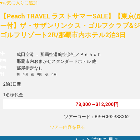
♥
お気に入りに追加
【Peach TRAVEL ラストサマーSALE】【東京
ー付】ザ・サザンリンクス・ゴルフクラブ&
ゴルフリゾート2R/那覇市内ホテル2泊3日
成田空港 → 那覇空港
航空会社／Ｐｅａｃｈ
那覇市内おまかせスタンダードホテル 他
部屋指定なし
朝：0回 昼：0回 夜：0回
2泊3日間
1名様代金
73,000～312,200円
ツアーコード：BR-ECPK-RSSX62
ツアー内容を見る
もっと詳細を見る