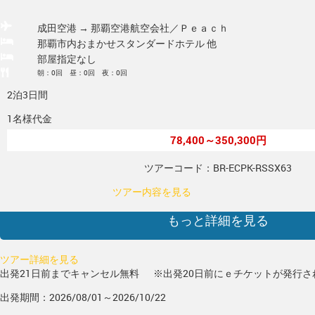
成田空港 → 那覇空港
航空会社／Ｐｅａｃｈ
那覇市内おまかせスタンダードホテル 他
部屋指定なし
朝：0回 昼：0回 夜：0回
2泊3日間
1名様代金
78,400～350,300円
ツアーコード：BR-ECPK-RSSX63
ツアー内容を見る
もっと詳細を見る
ツアー詳細を見る
出発21日前までキャンセル無料
※出発20日前にｅチケットが発行さ
出発期間：2026/08/01～2026/10/22