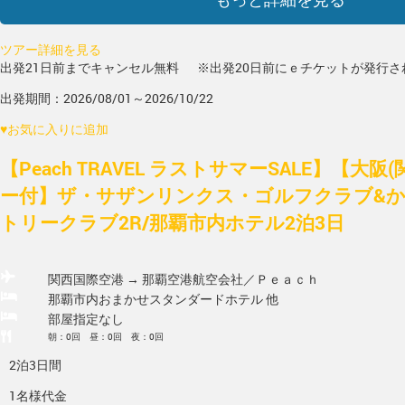
ツアー詳細を見る
出発21日前までキャンセル無料
※出発20日前にｅチケットが発行さ
出発期間：2026/08/01～2026/10/22
♥
お気に入りに追加
【Peach TRAVEL ラストサマーSALE】【大阪
ー付】ザ・サザンリンクス・ゴルフクラブ&
トリークラブ2R/那覇市内ホテル2泊3日
関西国際空港 → 那覇空港
航空会社／Ｐｅａｃｈ
那覇市内おまかせスタンダードホテル 他
部屋指定なし
朝：0回 昼：0回 夜：0回
2泊3日間
1名様代金