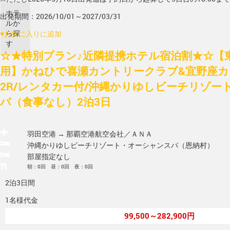
ホテ
出発期間：2026/10/01～2027/03/31
ルか
ら探
♥
お気に入りに追加
す
☆★特別プラン♪近隣提携ホテル宿泊割★☆【東
用】かねひで喜瀬カントリークラブ&宜野座
2R/レンタカー付/沖縄かりゆしビーチリゾー
パ（食事なし）2泊3日
羽田空港 → 那覇空港
航空会社／ＡＮＡ
沖縄かりゆしビーチリゾート・オーシャンスパ（恩納村）
部屋指定なし
朝：0回 昼：0回 夜：0回
2泊3日間
1名様代金
99,500～282,900円