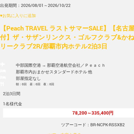
出発期間：2026/08/01～2026/10/22
♥
お気に入りに追加
【Peach TRAVEL ラストサマーSALE】【名
付】ザ・サザンリンクス・ゴルフクラブ&か
リークラブ2R/那覇市内ホテル2泊3日
中部国際空港 → 那覇空港
航空会社／Ｐｅａｃｈ
那覇市内おまかせスタンダードホテル 他
部屋指定なし
朝：0回 昼：0回 夜：0回
2泊3日間
1名様代金
78,200～335,400円
ツアーコード：BR-NCPK-RSSXB2