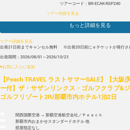
ツアーコード：BR-ECAK-RSPZ40
ツアー内容を見る
もっと詳細を見る
ツアー詳細を見る
出発21日前までキャンセル無料
※出発20日前にｅチケットが発行さ
出発期間：2026/08/01～2026/10/23
♥
お気に入りに追加
【Peach TRAVEL ラストサマーSALE】【大阪
ー付】ザ・サザンリンクス・ゴルフクラブ&
ゴルフリゾート2R/那覇市内ホテル1泊2日
関西国際空港 → 那覇空港
航空会社／Ｐｅａｃｈ
那覇市内おまかせスタンダードホテル 他
部屋指定なし