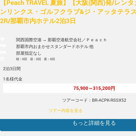
【Peach TRAVEL 夏旅】【大阪(関西)発/
ンリンクス・ゴルフクラブ&ジ・アッタテラ
2R/那覇市内ホテル2泊3日
関西国際空港 → 那覇空港
航空会社／Ｐｅａｃｈ
那覇市内おまかせスタンダードホテル 他
部屋指定なし
朝：0回 昼：0回 夜：0回
2泊3日間
1名様代金
75,900～315,200円
ツアーコード：BR-ACPK-RSSX52
ツアー内容を見る
もっと詳細を見る