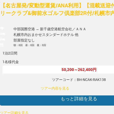
【名古屋発/変動型運賃/ANA利用】【混載送
リークラブ&御前水ゴルフ倶楽部2R付/札幌市
中部国際空港 → 新千歳空港
航空会社／ＡＮＡ
札幌市内おまかせスタンダードホテル 他
部屋指定なし
朝：0回 昼：0回 夜：0回
1泊2日間
1名様代金
50,200～262,400円
ツアーコード：BH-NCAK-RAK138
ツアー内容を見る
もっと詳細を見る
ツアー詳細を見る