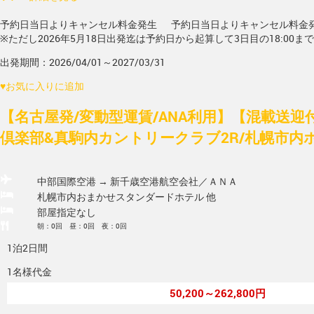
予約日当日よりキャンセル料金発生
予約日当日よりキャンセル料金
※ただし2026年5月18日出発迄は予約日から起算して3日目の18:00ま
出発期間：2026/04/01～2027/03/31
♥
お気に入りに追加
【名古屋発/変動型運賃/ANA利用】【混載送
倶楽部&真駒内カントリークラブ2R/札幌市内
中部国際空港 → 新千歳空港
航空会社／ＡＮＡ
札幌市内おまかせスタンダードホテル 他
部屋指定なし
朝：0回 昼：0回 夜：0回
1泊2日間
1名様代金
50,200～262,800円