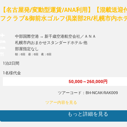
【名古屋発/変動型運賃/ANA利用】【混載送
フクラブ&御前水ゴルフ倶楽部2R/札幌市内ホテ
中部国際空港 → 新千歳空港
航空会社／ＡＮＡ
札幌市内おまかせスタンダードホテル 他
部屋指定なし
朝：0回 昼：0回 夜：0回
1泊2日間
1名様代金
50,000～260,000円
ツアーコード：BH-NCAK-RAK009
ツアー内容を見る
もっと詳細を見る