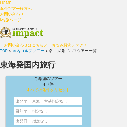
HOME
海外ツアー検索へ
お問い合わせ
My旅ページ
＼お問い合わせはこちら／ お悩み解決デスク！
TOP
>
国内ゴルフツアー
>
名古屋発ゴルフツアー一覧
東海発国内旅行
ご希望のツアー
417件
すべての条件をリセット
出発地
東海（空港指定なし）
目的地
指定なし
出発日
指定なし