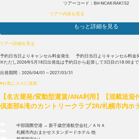
ツアーコード：BH-NCAK-RAK152
ツアー内容を見る
もっと詳細を見る
ツアー詳細を見る
予約日当日よりキャンセル料金発生
予約日当日よりキャンセル料金
※ただし2026年5月18日出発迄は予約日から起算して3日目の18:00ま
出発期間：2026/04/01～2027/03/31
♥
お気に入りに追加
【名古屋発/変動型運賃/ANA利用】【混載送
倶楽部&滝のカントリークラブ2R/札幌市内ホテ
中部国際空港 → 新千歳空港
航空会社／ＡＮＡ
札幌市内おまかせスタンダードホテル 他
部屋指定なし