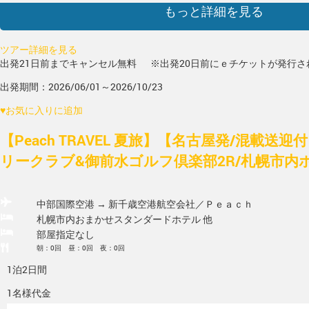
もっと詳細を見る
ツアー詳細を見る
出発21日前までキャンセル無料
※出発20日前にｅチケットが発行さ
出発期間：2026/06/01～2026/10/23
♥
お気に入りに追加
【Peach TRAVEL 夏旅】【名古屋発/混載送
リークラブ&御前水ゴルフ倶楽部2R/札幌市内
中部国際空港 → 新千歳空港
航空会社／Ｐｅａｃｈ
札幌市内おまかせスタンダードホテル 他
部屋指定なし
朝：0回 昼：0回 夜：0回
1泊2日間
1名様代金