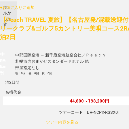
ホテ
♥
お気に入りに追加
ルか
【Peach TRAVEL 夏旅】【名古屋発/混載送
ら探
す
リークラブ&ゴルフ5カントリー美唄コース2R
泊2日
中部国際空港 → 新千歳空港
航空会社／Ｐｅａｃｈ
札幌市内おまかせスタンダードホテル 他
部屋指定なし
朝：0回 昼：0回 夜：0回
1泊2日間
1名様代金
44,800～198,200円
ツアーコード：BH-NCPK-RSSX01
ツアー内容を見る