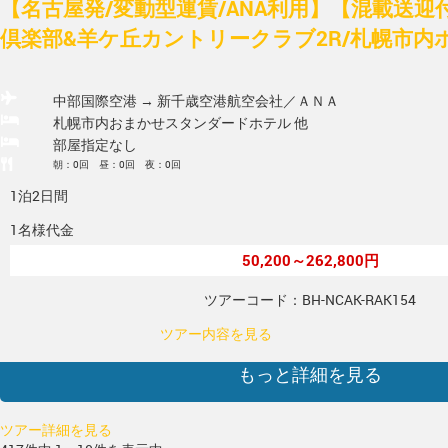
【名古屋発/変動型運賃/ANA利用】【混載送
倶楽部&羊ケ丘カントリークラブ2R/札幌市内
中部国際空港 → 新千歳空港
航空会社／ＡＮＡ
札幌市内おまかせスタンダードホテル 他
部屋指定なし
朝：0回 昼：0回 夜：0回
1泊2日間
1名様代金
50,200～262,800円
ツアーコード：BH-NCAK-RAK154
ツアー内容を見る
もっと詳細を見る
ツアー詳細を見る