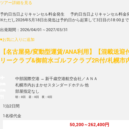
ツアー詳細を見る
予約日当日よりキャンセル料金発生
予約日当日よりキャンセル料金
※ただし2026年5月18日出発迄は予約日から起算して3日目の18:00ま
出発期間：2026/04/01～2027/03/31
♥
お気に入りに追加
【名古屋発/変動型運賃/ANA利用】【混載送
リークラブ&御前水ゴルフクラブ2R付/札幌市
中部国際空港 → 新千歳空港
航空会社／ＡＮＡ
札幌市内おまかせスタンダードホテル 他
部屋指定なし
朝：0回 昼：0回 夜：0回
1泊2日間
1名様代金
50,200～262,400円