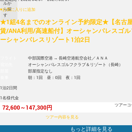
ルか
ら探
♥
お気に入りに追加
す
★1組4名までのオンライン予約限定★【名古屋
賃/ANA利用/高速船付】オーシャンパレスゴル
ーシャンパレスリゾート1泊2日
フライト
中部国際空港 → 長崎空港
航空会社／ＡＮＡ
宿泊先
オーシャンパレスゴルフクラブ＆リゾート（長崎）
部屋
部屋指定なし
食事
朝：1回 昼：0回 夜：1回
1泊2日間
1名様代金
ツアーコー
72,600～147,300円
ツアー内容を見る
もっと詳細を見る