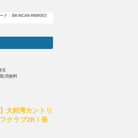
ド：BK-NCAK-RNR003
発生
で取消無料
付】大村湾カントリ
フクラブ2R！長