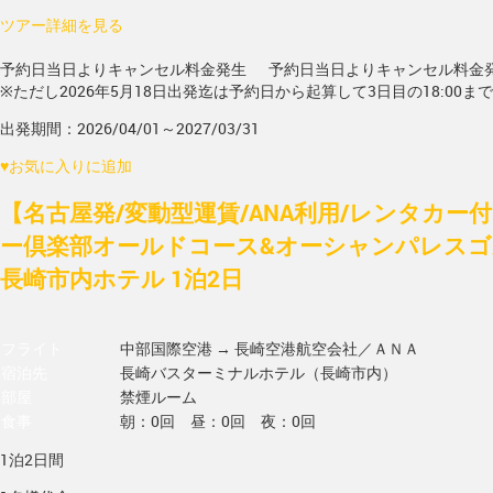
ツアー詳細を見る
予約日当日よりキャンセル料金発生
予約日当日よりキャンセル料金
※ただし2026年5月18日出発迄は予約日から起算して3日目の18:00ま
出発期間：2026/04/01～2027/03/31
♥
お気に入りに追加
【名古屋発/変動型運賃/ANA利用/レンタカー
ー倶楽部オールドコース&オーシャンパレスゴ
長崎市内ホテル 1泊2日
フライト
中部国際空港 → 長崎空港
航空会社／ＡＮＡ
宿泊先
長崎バスターミナルホテル（長崎市内）
部屋
禁煙ルーム
食事
朝：0回 昼：0回 夜：0回
1泊2日間