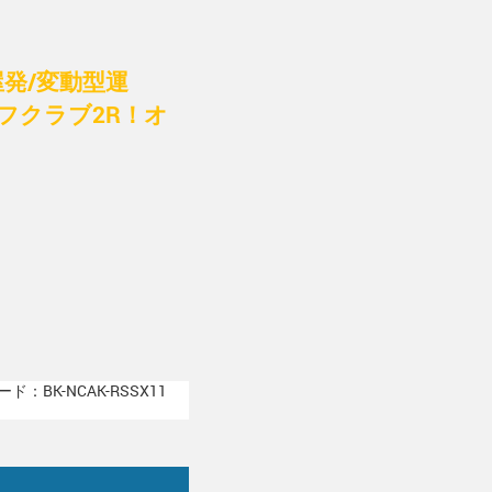
発/変動型運
フクラブ2R！オ
ド：BK-NCAK-RSSX11