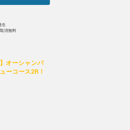
発生
で取消無料
付】オーシャンパ
ューコース2R！