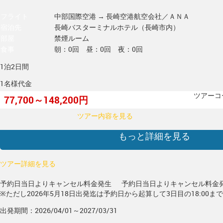
フライト
中部国際空港 → 長崎空港
航空会社／ＡＮＡ
宿泊先
長崎バスターミナルホテル（長崎市内）
部屋
禁煙ルーム
食事
朝：0回 昼：0回 夜：0回
1泊2日間
1名様代金
ツアーコー
77,700～148,200円
ツアー内容を見る
もっと詳細を見る
ツアー詳細を見る
予約日当日よりキャンセル料金発生
予約日当日よりキャンセル料金
※ただし2026年5月18日出発迄は予約日から起算して3日目の18:00ま
出発期間：2026/04/01～2027/03/31