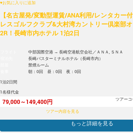
♥
お気に入りに追加
【名古屋発/変動型運賃/ANA利用/レンタカー
レスゴルフクラブ&大村湾カントリー倶楽部
2R！長崎市内ホテル 1泊2日
フライト
中部国際空港 → 長崎空港
航空会社／ＡＮＡ, ＳＮＡ
宿泊先
長崎バスターミナルホテル（長崎市内）
部屋
禁煙ルーム
食事
朝：0回 昼：0回 夜：0回
1泊2日間
1名様代金
ツアーコー
79,000～149,400円
ツアー内容を見る
もっと詳細を見る