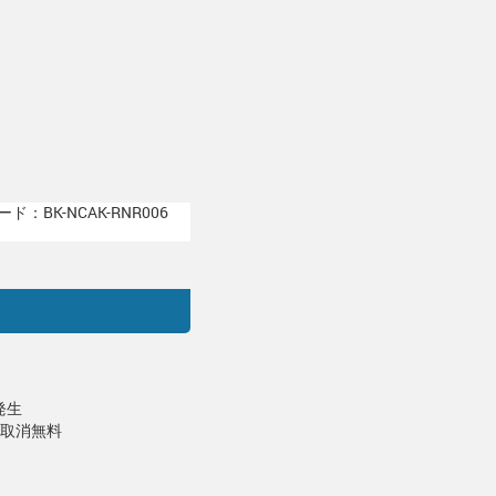
ド：BK-NCAK-RNR006
発生
で取消無料