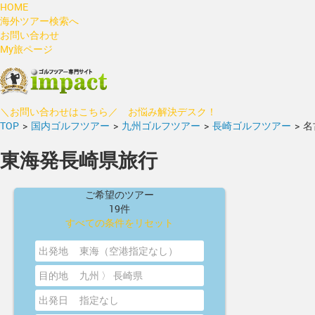
HOME
海外ツアー検索へ
お問い合わせ
My旅ページ
＼お問い合わせはこちら／ お悩み解決デスク！
TOP
>
国内ゴルフツアー
>
九州ゴルフツアー
>
長崎ゴルフツアー
>
名
東海発長崎県旅行
ご希望のツアー
19件
すべての条件をリセット
出発地
東海（空港指定なし）
目的地
九州 〉 長崎県
出発日
指定なし