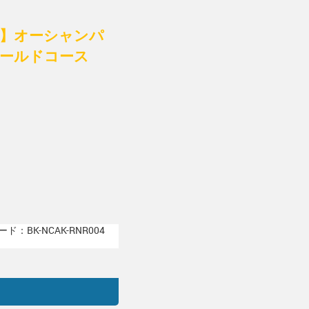
付】オーシャンパ
オールドコース
ド：BK-NCAK-RNR004