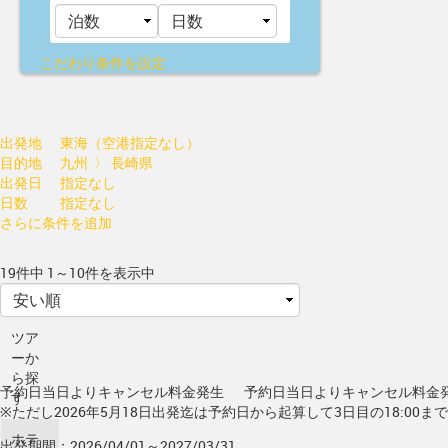
こだわり条件を設定
出発地
東海（空港指定なし）
目的地
九州 〉 長崎県
出発日
指定なし
日数
指定なし
さらに条件を追加
19件中 1～10件を表示中
ツア
ーか
ら探
予約日当日よりキャンセル料金発生
予約日当日よりキャンセル料金
す
※ただし2026年5月18日出発迄は予約日から起算して3日目の18:00ま
ホテ
出発期間：2026/04/01～2027/03/31