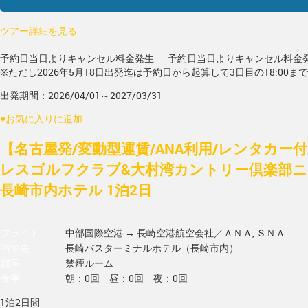
ツアー詳細を見る
予約日当日よりキャンセル料金発生
予約日当日よりキャンセル料金
※ただし2026年5月18日出発迄は予約日から起算して3日目の18:00ま
出発期間：2026/04/01～2027/03/31
♥
お気に入りに追加
【名古屋発/変動型運賃/ANA利用/レンタカー
レスゴルフクラブ&大村湾カントリー倶楽部ニ
長崎市内ホテル 1泊2日
フライト
中部国際空港 → 長崎空港
航空会社／ＡＮＡ, ＳＮＡ
宿泊先
長崎バスターミナルホテル（長崎市内）
部屋
禁煙ルーム
食事
朝：0回 昼：0回 夜：0回
1泊2日間