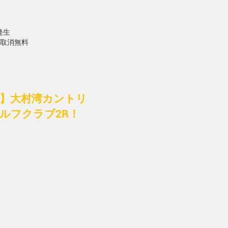
発生
で取消無料
付】大村湾カントリ
ルフクラブ2R！