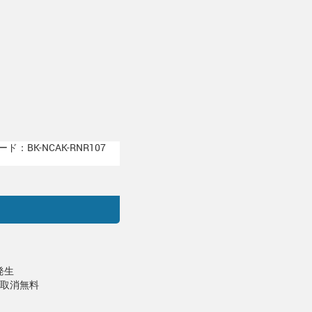
ド：BK-NCAK-RNR107
発生
で取消無料