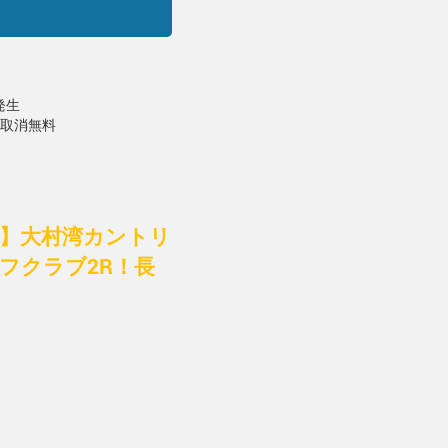
発生
で取消無料
付】大村湾カントリ
フクラブ2R！長