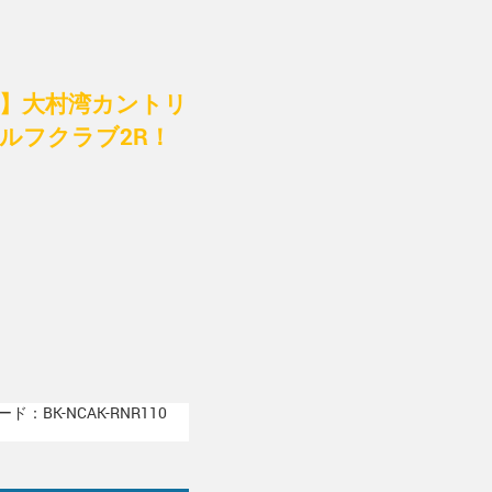
付】大村湾カントリ
ルフクラブ2R！
ド：BK-NCAK-RNR110