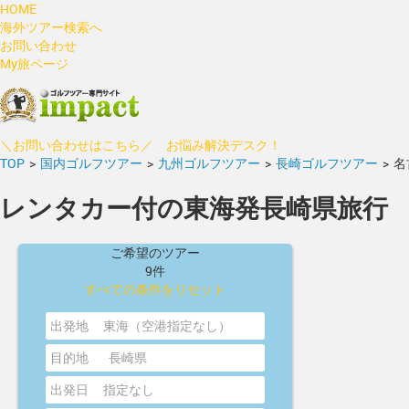
HOME
海外ツアー検索へ
お問い合わせ
My旅ページ
＼お問い合わせはこちら／ お悩み解決デスク！
TOP
>
国内ゴルフツアー
>
九州ゴルフツアー
>
長崎ゴルフツアー
>
名
レンタカー付の東海発長崎県旅行
ご希望のツアー
9件
すべての条件をリセット
出発地
東海（空港指定なし）
目的地
長崎県
出発日
指定なし