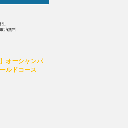
発生
で取消無料
付】オーシャンパ
オールドコース