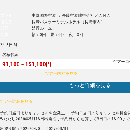
フライト
中部国際空港 → 長崎空港
航空会社／ＡＮＡ
宿泊先
長崎バスターミナルホテル（長崎市内）
部屋
禁煙ルーム
食事
朝：0回 昼：0回 夜：0回
2泊3日間
1名様代金
ツアーコー
91,100～151,100円
ツアー内容を見る
もっと詳細を見る
ツアー詳細を見る
予約日当日よりキャンセル料金発生
予約日当日よりキャンセル料金
※ただし2026年5月18日出発迄は予約日から起算して3日目の18:00ま
出発期間：2026/04/01～2027/03/31