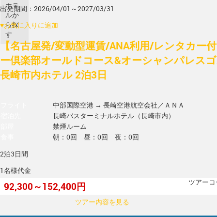
ホテ
出発期間：2026/04/01～2027/03/31
ルか
ら探
♥
お気に入りに追加
す
【名古屋発/変動型運賃/ANA利用/レンタカー
ー倶楽部オールドコース&オーシャンパレスゴ
長崎市内ホテル 2泊3日
フライト
中部国際空港 → 長崎空港
航空会社／ＡＮＡ
宿泊先
長崎バスターミナルホテル（長崎市内）
部屋
禁煙ルーム
食事
朝：0回 昼：0回 夜：0回
2泊3日間
1名様代金
ツアーコー
92,300～152,400円
ツアー内容を見る