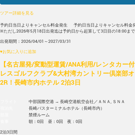
ツアー詳細を見る
予約日当日よりキャンセル料金発生
予約日当日よりキャンセル料金
※ただし2026年5月18日出発迄は予約日から起算して3日目の18:00ま
出発期間：2026/04/01～2027/03/31
♥
お気に入りに追加
【名古屋発/変動型運賃/ANA利用/レンタカー
レスゴルフクラブ&大村湾カントリー倶楽部
2R！長崎市内ホテル 2泊3日
フライト
中部国際空港 → 長崎空港
航空会社／ＡＮＡ, ＳＮＡ
宿泊先
長崎バスターミナルホテル（長崎市内）
部屋
禁煙ルーム
食事
朝：0回 昼：0回 夜：0回
2泊3日間