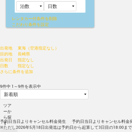
レンタカー付
条件を削除
こだわり条件を設定
出発地
東海（空港指定なし）
目的地
長崎県
出発日
指定なし
日数
指定なし
さらに条件を追加
9件中 1～9件を表示中
ツア
ーか
ら探
予約日当日よりキャンセル料金発生
予約日当日よりキャンセル料金
す
※ただし2026年5月18日出発迄は予約日から起算して3日目の18:00ま