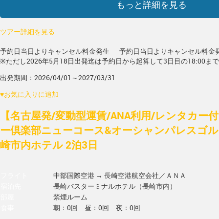
もっと詳細を見る
ツアー詳細を見る
予約日当日よりキャンセル料金発生
予約日当日よりキャンセル料金
※ただし2026年5月18日出発迄は予約日から起算して3日目の18:00ま
出発期間：2026/04/01～2027/03/31
♥
お気に入りに追加
【名古屋発/変動型運賃/ANA利用/レンタカー
ー倶楽部ニューコース&オーシャンパレスゴル
崎市内ホテル 2泊3日
フライト
中部国際空港 → 長崎空港
航空会社／ＡＮＡ
宿泊先
長崎バスターミナルホテル（長崎市内）
部屋
禁煙ルーム
食事
朝：0回 昼：0回 夜：0回