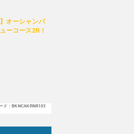
付】オーシャンパ
ューコース2R！
ド：BK-NCAK-RNR103