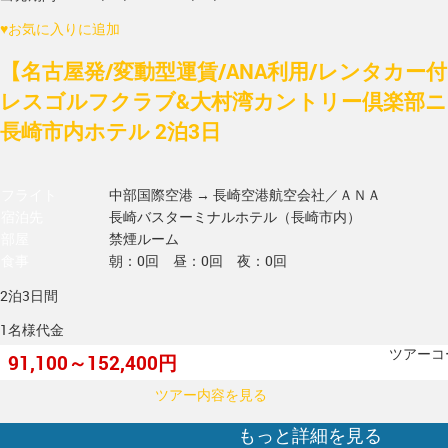
♥
お気に入りに追加
【名古屋発/変動型運賃/ANA利用/レンタカー
レスゴルフクラブ&大村湾カントリー倶楽部ニ
長崎市内ホテル 2泊3日
フライト
中部国際空港 → 長崎空港
航空会社／ＡＮＡ
宿泊先
長崎バスターミナルホテル（長崎市内）
部屋
禁煙ルーム
食事
朝：0回 昼：0回 夜：0回
2泊3日間
1名様代金
ツアーコー
91,100～152,400円
ツアー内容を見る
もっと詳細を見る