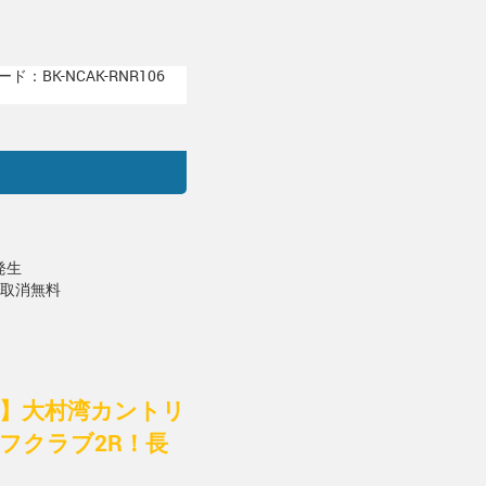
ド：BK-NCAK-RNR106
発生
で取消無料
付】大村湾カントリ
フクラブ2R！長