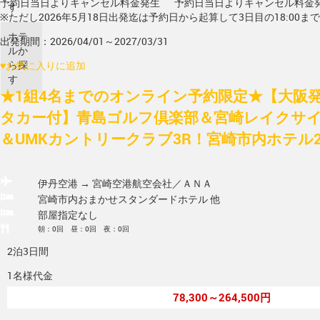
予約日当日よりキャンセル料金発生
予約日当日よりキャンセル料金
す
※ただし2026年5月18日出発迄は予約日から起算して3日目の18:00ま
ホテ
出発期間：2026/04/01～2027/03/31
ルか
ら探
♥
お気に入りに追加
す
★1組4名までのオンライン予約限定★【大阪発/
タカー付】青島ゴルフ倶楽部＆宮崎レイクサ
＆UMKカントリークラブ3R！宮崎市内ホテル2
伊丹空港 → 宮崎空港
航空会社／ＡＮＡ
宮崎市内おまかせスタンダードホテル 他
部屋指定なし
朝：0回 昼：0回 夜：0回
2泊3日間
1名様代金
78,300～264,500円