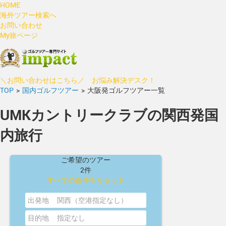
HOME
海外ツアー検索へ
お問い合わせ
My旅ページ
＼お問い合わせはこちら／ お悩み解決デスク！
TOP
>
国内ゴルフツアー
>
大阪発ゴルフツアー一覧
UMKカントリークラブの関西発国
内旅行
ご希望のツアー
2件
すべての条件をリセット
出発地
関西（空港指定なし）
目的地
指定なし