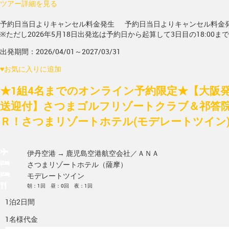
ツアー詳細を見る
予約日当日よりキャンセル料金発生
予約日当日よりキャンセル料金
※ただし2026年5月18日出発迄は予約日から起算して3日目の18:00ま
出発期間：2026/04/01～2027/03/31
♥
お気に入りに追加
★1組4名までのオンライン予約限定★【大阪発/
送迎付】さつまゴルフリゾートクラブ＆祁答院
Ｒ！さつまリゾートホテル(モデレートツイン)
伊丹空港 → 鹿児島空港
航空会社／ＡＮＡ
さつまリゾートホテル（薩摩）
モデレートツイン
朝：1回 昼：0回 夜：1回
1泊2日間
1名様代金