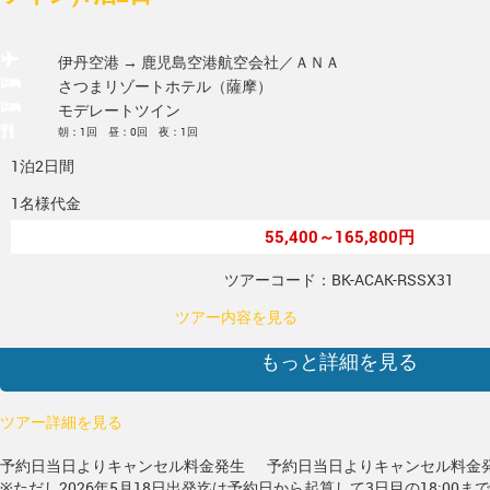
伊丹空港 → 鹿児島空港
航空会社／ＡＮＡ
さつまリゾートホテル（薩摩）
モデレートツイン
朝：1回 昼：0回 夜：1回
1泊2日間
1名様代金
55,400～165,800円
ツアーコード：BK-ACAK-RSSX31
ツアー内容を見る
もっと詳細を見る
ツアー詳細を見る
予約日当日よりキャンセル料金発生
予約日当日よりキャンセル料金
※ただし2026年5月18日出発迄は予約日から起算して3日目の18:00ま