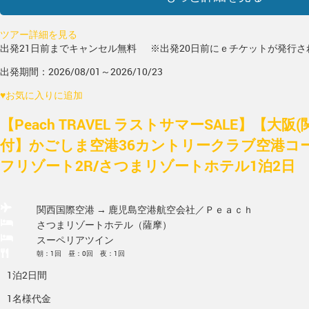
ツアー詳細を見る
出発21日前までキャンセル無料
※出発20日前にｅチケットが発行さ
出発期間：2026/08/01～2026/10/23
♥
お気に入りに追加
【Peach TRAVEL ラストサマーSALE】【大阪
付】かごしま空港36カントリークラブ空港コ
フリゾート2R/さつまリゾートホテル1泊2日
関西国際空港 → 鹿児島空港
航空会社／Ｐｅａｃｈ
さつまリゾートホテル（薩摩）
スーペリアツイン
朝：1回 昼：0回 夜：1回
1泊2日間
1名様代金