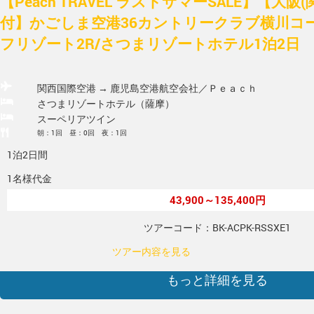
【Peach TRAVEL ラストサマーSALE】【大阪
付】かごしま空港36カントリークラブ横川コ
フリゾート2R/さつまリゾートホテル1泊2日
関西国際空港 → 鹿児島空港
航空会社／Ｐｅａｃｈ
さつまリゾートホテル（薩摩）
スーペリアツイン
朝：1回 昼：0回 夜：1回
1泊2日間
1名様代金
43,900～135,400円
ツアーコード：BK-ACPK-RSSXE1
ツアー内容を見る
もっと詳細を見る