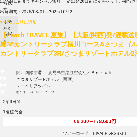
出発21日前までキャンセル無料
※出発20日前にｅチケットが発行さ
ら探
す
出発期間：2026/08/01～2026/10/22
ホテ
♥
お気に入りに追加
ルか
【Peach TRAVEL 夏旅】【大阪(関西)発/混
ら探
す
港36カントリークラブ横川コース&さつまゴ
カントリークラブ3R/さつまリゾートホテル2
関西国際空港 → 鹿児島空港
航空会社／Ｐｅａｃｈ
さつまリゾートホテル（薩摩）
スーペリアツイン
朝：2回 昼：0回 夜：2回
2泊3日間
1名様代金
69,200～178,600円
ツアーコード：BK-AEPK-RSSXE1