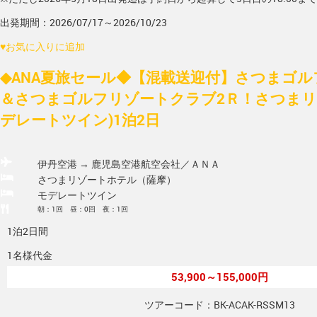
出発期間：2026/07/17～2026/10/23
♥
お気に入りに追加
◆ANA夏旅セール◆【混載送迎付】さつまゴ
＆さつまゴルフリゾートクラブ2Ｒ！さつまリ
デレートツイン)1泊2日
伊丹空港 → 鹿児島空港
航空会社／ＡＮＡ
さつまリゾートホテル（薩摩）
モデレートツイン
朝：1回 昼：0回 夜：1回
1泊2日間
1名様代金
53,900～155,000円
ツアーコード：BK-ACAK-RSSM13