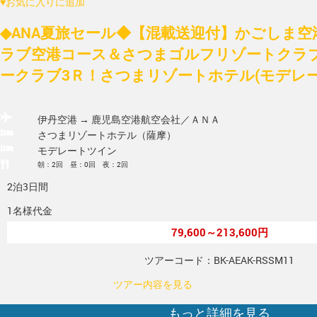
♥
お気に入りに追加
◆ANA夏旅セール◆【混載送迎付】かごしま空
ラブ空港コース＆さつまゴルフリゾートクラ
ークラブ3Ｒ！さつまリゾートホテル(モデレー
伊丹空港 → 鹿児島空港
航空会社／ＡＮＡ
さつまリゾートホテル（薩摩）
モデレートツイン
朝：2回 昼：0回 夜：2回
2泊3日間
1名様代金
79,600～213,600円
ツアーコード：BK-AEAK-RSSM11
ツアー内容を見る
もっと詳細を見る