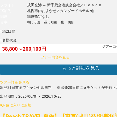
フライト
成田空港 → 新千歳空港
航空会社／Ｐｅａｃｈ
宿泊先
札幌市内おまかせスタンダードホテル 他
部屋
部屋指定なし
食事
朝：0回 昼：0回 夜：0回
1泊2日間
1名様代金
ツアーコー
38,800～200,100円
ツアー内容を見る
もっと詳細を見る
ツアー詳細を見る
出発21日前までキャンセル無料
※出発20日前にｅチケットが発行さ
出発期間：2026/06/01～2026/10/23
♥
お気に入りに追加
【Peach TRAVEL 夏旅】【東京(成田)発/混