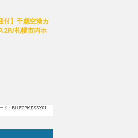
載送迎付】千歳空港カ
2R/札幌市内ホ
ド：BH-ECPK-RSSX01