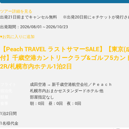
ツアー詳細を見る
出発21日前までキャンセル無料
※出発20日前にｅチケットが発行さ
出発期間：2026/08/01～2026/10/23
♥
お気に入りに追加
【Peach TRAVEL ラストサマーSALE】【東京
付】千歳空港カントリークラブ&ゴルフ5カン
2R/札幌市内ホテル1泊2日
フライト
成田空港 → 新千歳空港
航空会社／Ｐｅａｃｈ
宿泊先
札幌市内おまかせスタンダードホテル 他
部屋
部屋指定なし
食事
朝：0回 昼：0回 夜：0回
1泊2日間
1名様代金