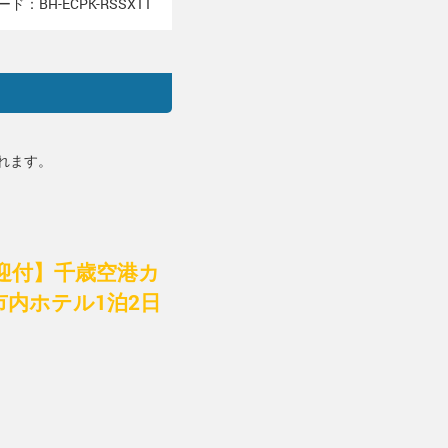
ド：BH-ECPK-RSSX11
れます。
載送迎付】千歳空港カ
市内ホテル1泊2日