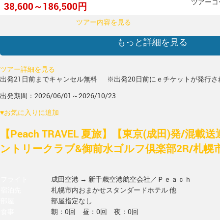
ツアーコー
38,600～186,500円
ツアー内容を見る
もっと詳細を見る
ツアー詳細を見る
出発21日前までキャンセル無料
※出発20日前にｅチケットが発行さ
出発期間：2026/06/01～2026/10/23
♥
お気に入りに追加
【Peach TRAVEL 夏旅】【東京(成田)発/混
ントリークラブ&御前水ゴルフ倶楽部2R/札幌
フライト
成田空港 → 新千歳空港
航空会社／Ｐｅａｃｈ
宿泊先
札幌市内おまかせスタンダードホテル 他
部屋
部屋指定なし
食事
朝：0回 昼：0回 夜：0回