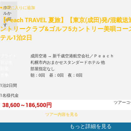
ホテ
♥
お気に入りに追加
ルか
【Peach TRAVEL 夏旅】【東京(成田)発/混
ら探
す
ントリークラブ&ゴルフ5カントリー美唄コース
テル1泊2日
フライト
成田空港 → 新千歳空港
航空会社／Ｐｅａｃｈ
宿泊先
札幌市内おまかせスタンダードホテル 他
部屋
部屋指定なし
食事
朝：0回 昼：0回 夜：0回
1泊2日間
1名様代金
ツアーコー
38,600～186,500円
ツアー内容を見る
もっと詳細を見る