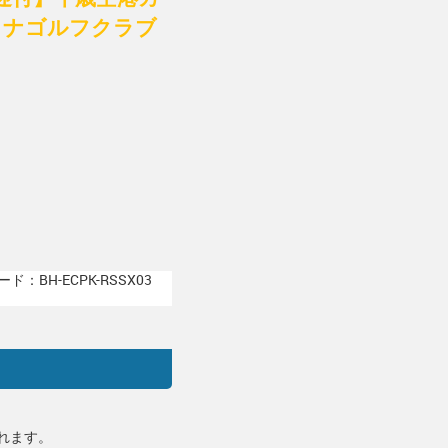
ミナゴルフクラブ
ド：BH-ECPK-RSSX03
れます。