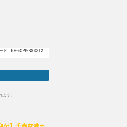
ド：BH-ECPK-RSSX12
れます。
載送迎付】千歳空港カ