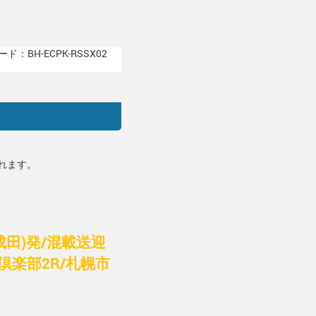
ド：BH-ECPK-RSSX02
れます。
(成田)発/混載送迎
楽部2R/札幌市