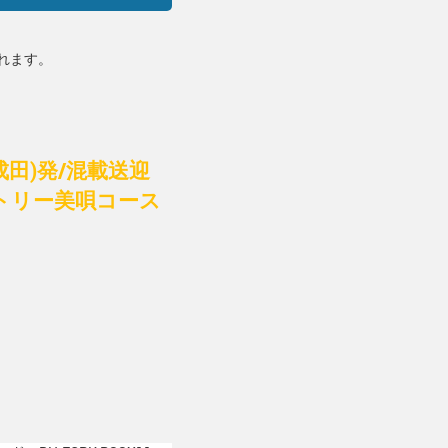
れます。
(成田)発/混載送迎
トリー美唄コース