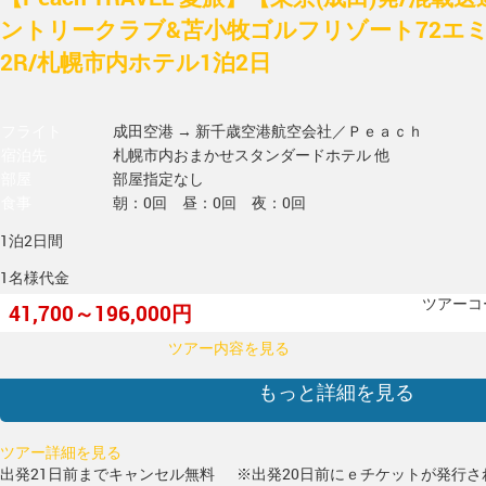
ントリークラブ&苫小牧ゴルフリゾート72エ
2R/札幌市内ホテル1泊2日
フライト
成田空港 → 新千歳空港
航空会社／Ｐｅａｃｈ
宿泊先
札幌市内おまかせスタンダードホテル 他
部屋
部屋指定なし
食事
朝：0回 昼：0回 夜：0回
1泊2日間
1名様代金
ツアーコー
41,700～196,000円
ツアー内容を見る
もっと詳細を見る
ツアー詳細を見る
出発21日前までキャンセル無料
※出発20日前にｅチケットが発行さ