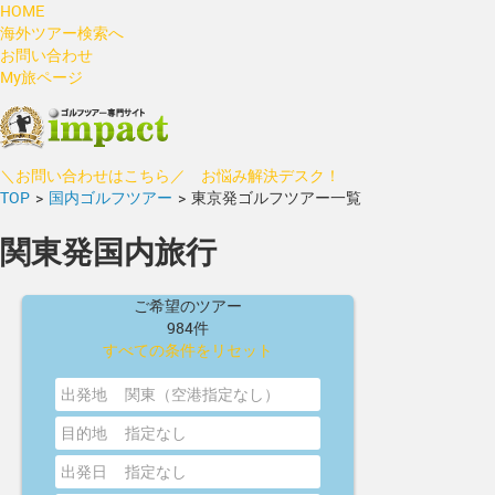
HOME
海外ツアー検索へ
お問い合わせ
My旅ページ
＼お問い合わせはこちら／ お悩み解決デスク！
TOP
>
国内ゴルフツアー
>
東京発ゴルフツアー一覧
関東発国内旅行
ご希望のツアー
984件
すべての条件をリセット
出発地
関東（空港指定なし）
目的地
指定なし
出発日
指定なし