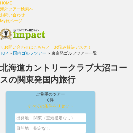
HOME
海外ツアー検索へ
お問い合わせ
My旅ページ
＼お問い合わせはこちら／ お悩み解決デスク！
TOP
>
国内ゴルフツアー
>
東京発ゴルフツアー一覧
北海道カントリークラブ大沼コー
スの関東発国内旅行
ご希望のツアー
0件
すべての条件をリセット
出発地
関東（空港指定なし）
目的地
指定なし